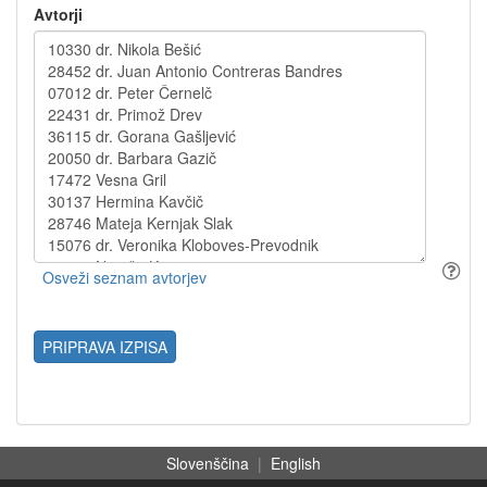
Avtorji
PRIPRAVA IZPISA
Slovenščina
|
English