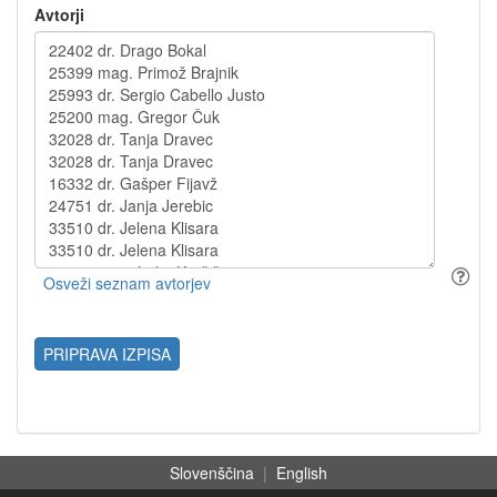
Avtorji
PRIPRAVA IZPISA
Slovenščina
|
English