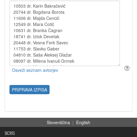
PRIPRAVA IZPISA
Slovenščina
|
English
SICRIS