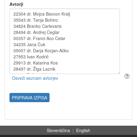
Avtorji
PRIPRAVA IZPISA
Slovenščina
|
English