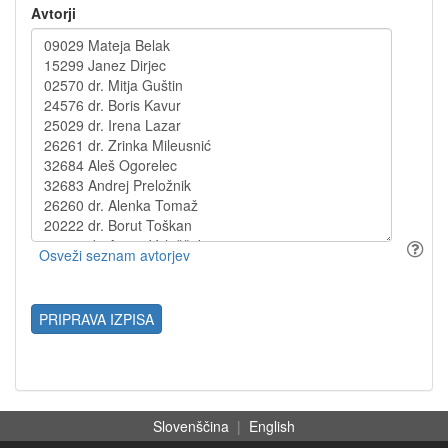
Avtorji
PRIPRAVA IZPISA
Slovenščina
|
English