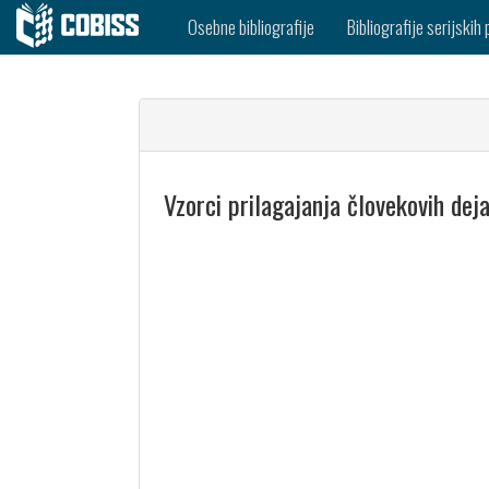
Osebne bibliografije
Bibliografije serijskih 
Vzorci prilagajanja človekovih d