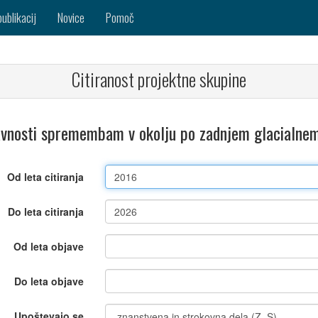
publikacij
Novice
Pomoč
Citiranost projektne skupine
ejavnosti spremembam v okolju po zadnjem glacialne
Od leta citiranja
Do leta citiranja
Od leta objave
Do leta objave
Upoštevajo se