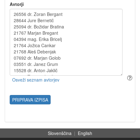
Avtorji
PRIPRAVA IZPISA
Slovenščina
|
English