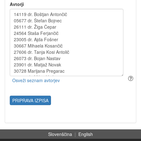
Avtorji
PRIPRAVA IZPISA
Slovenščina
|
English