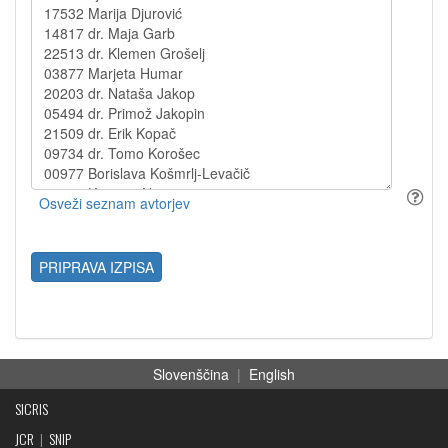
PRIPRAVA IZPISA
Slovenščina
|
English
SICRIS
JCR
|
SNIP