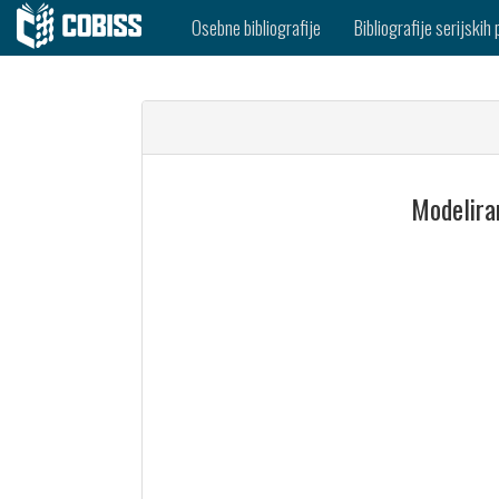
Osebne bibliografije
Bibliografije serijskih 
Modelira