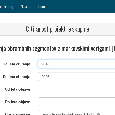
publikacij
Novice
Pomoč
Citiranost projektne skupine
nja obrambnih segmentov z markovskimi verigami 
Od leta citiranja
Do leta citiranja
Od leta objave
Do leta objave
Upoštevajo se