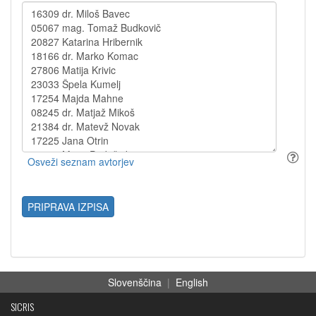
PRIPRAVA IZPISA
Slovenščina
|
English
SICRIS