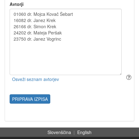
Avtorji
PRIPRAVA IZPISA
Slovenščina
|
English