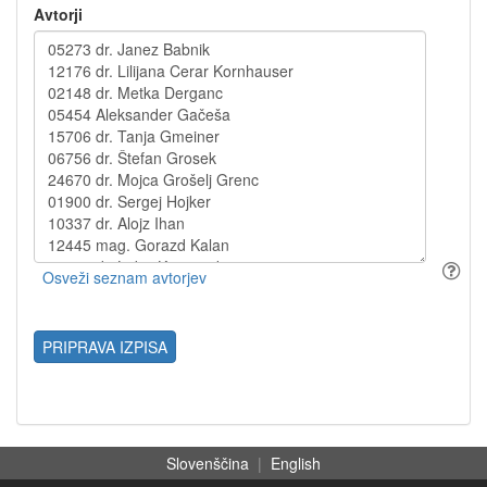
Avtorji
PRIPRAVA IZPISA
Slovenščina
|
English