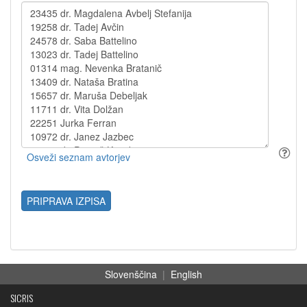
PRIPRAVA IZPISA
Slovenščina
|
English
SICRIS