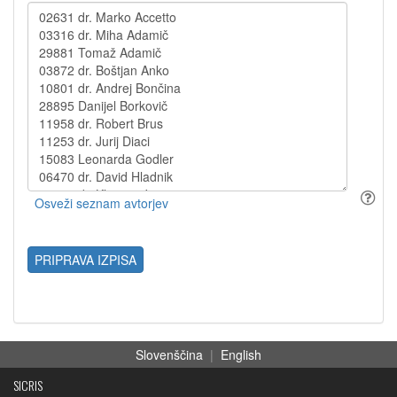
PRIPRAVA IZPISA
Slovenščina
|
English
SICRIS