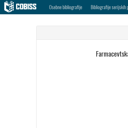
Osebne bibliografije
Bibliografije serijskih 
Farmacevtska