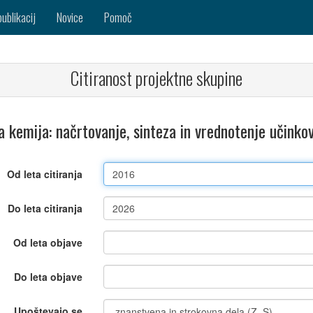
publikacij
Novice
Pomoč
Citiranost projektne skupine
 kemija: načrtovanje, sinteza in vrednotenje učinko
Od leta citiranja
Do leta citiranja
Od leta objave
Do leta objave
Upoštevajo se