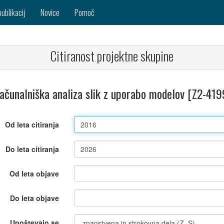
publikacij
Novice
Pomoč
Citiranost projektne skupine
ačunalniška analiza slik z uporabo modelov [Z2-419
Od leta citiranja
Do leta citiranja
Od leta objave
Do leta objave
Upoštevajo se