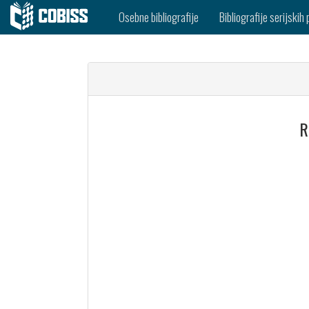
Osebne bibliografije
Bibliografije serijskih 
R