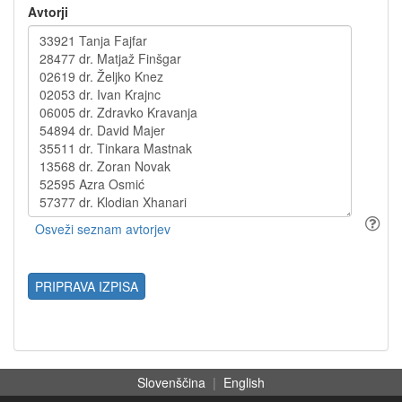
Avtorji
PRIPRAVA IZPISA
Slovenščina
|
English