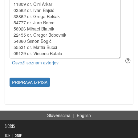
PRIPRAVA IZPISA
Slovenščina
|
English
SICRIS
JCR
|
SNIP