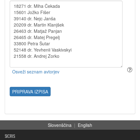
PRIPRAVA IZPISA
Slovenščina
|
English
SICRIS