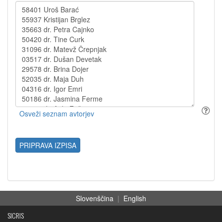
PRIPRAVA IZPISA
Slovenščina
|
English
SICRIS