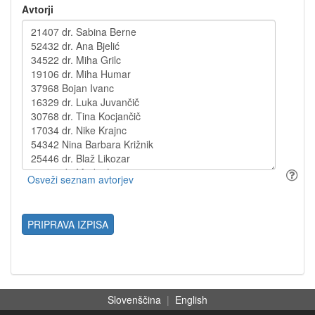
Avtorji
PRIPRAVA IZPISA
Slovenščina
|
English