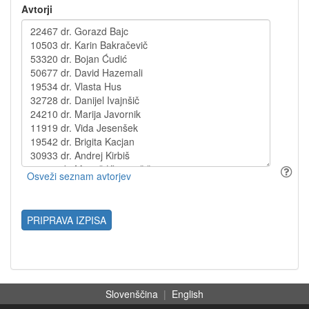
Avtorji
PRIPRAVA IZPISA
Slovenščina
|
English