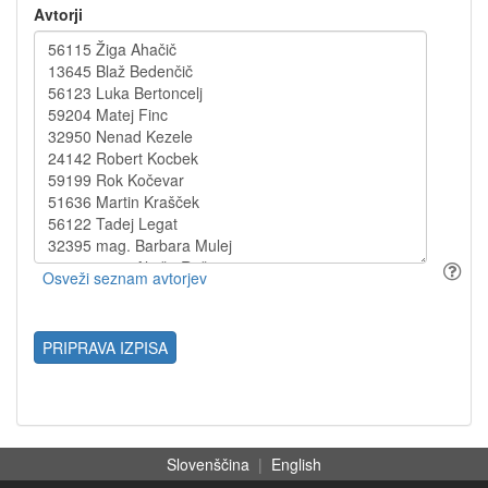
Avtorji
PRIPRAVA IZPISA
Slovenščina
|
English