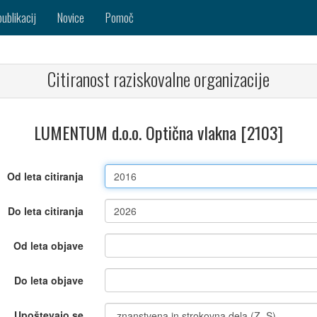
publikacij
Novice
Pomoč
Citiranost raziskovalne organizacije
LUMENTUM d.o.o. Optična vlakna [2103]
Od leta citiranja
Do leta citiranja
Od leta objave
Do leta objave
Upoštevajo se