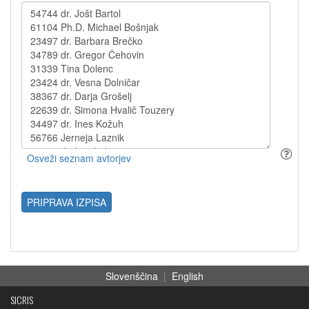
PRIPRAVA IZPISA
Slovenščina
|
English
SICRIS