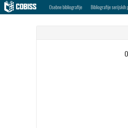
Osebne bibliografije
Bibliografije serijskih 
O