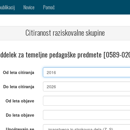
publikacij
Novice
Pomoč
Citiranost raziskovalne skupine
ddelek za temeljne pedagoške predmete [0589-02
Od leta citiranja
Do leta citiranja
Od leta objave
Do leta objave
Upoštevajo se