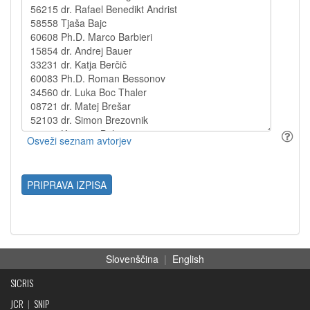
PRIPRAVA IZPISA
Slovenščina
|
English
SICRIS
JCR
|
SNIP