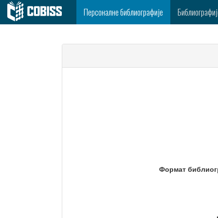
Персоналне библиографије
Библиографиј
Формат библиог