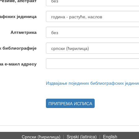
Резиме, апстракт
афских јединица
Алтметрика
к библиографије
на е-маил адресу
Издвајање појединих библиографских једин
ПРИПРЕМА ИСПИСА
Српски (ћирилица)
|
Srpski (latinica)
|
English