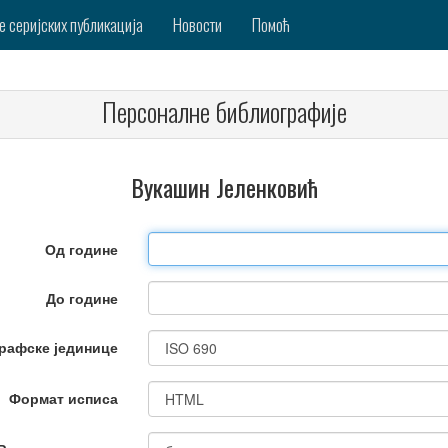
е серијских публикација
Новости
Помоћ
Персоналне библиографије
Вукашин Јеленковић
Од године
До године
рафске јединице
Формат исписа