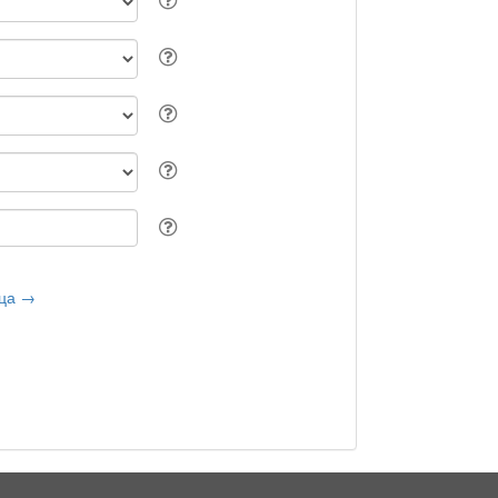
ица →