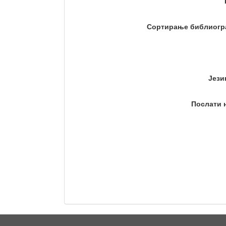
Сортирање библиогр
Јези
Послати 