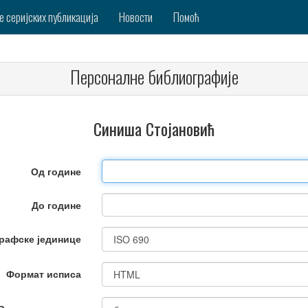
е серијских публикација
Новости
Помоћ
Персоналне библиографије
Синиша Стојановић
Од године
До године
рафске јединице
Формат исписа