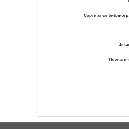
Сортирање библиогр
Јези
Послати 