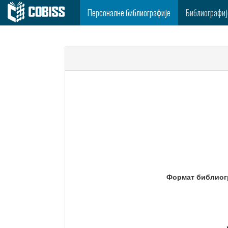
Персоналне библиографије
Библиографиј
Формат библиог