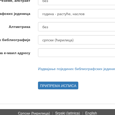
Резиме, апстракт
афских јединица
Алтметрика
к библиографије
на е-маил адресу
Издвајање појединих библиографских једин
ПРИПРЕМА ИСПИСА
Српски (ћирилица)
|
Srpski (latinica)
|
English