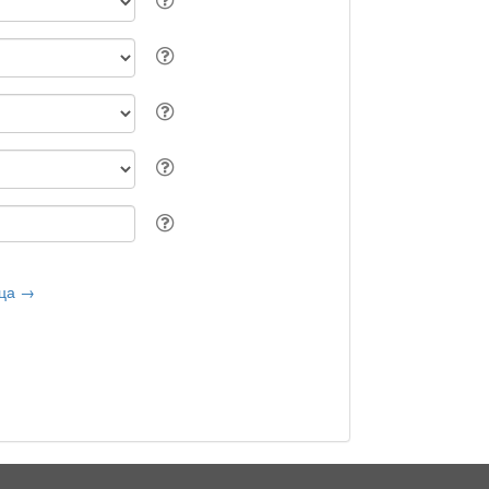
ица →