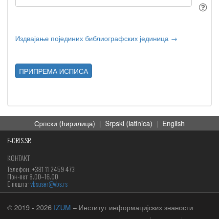
Издвајање појединих библиографских јединица →
ПРИПРЕМА ИСПИСА
Српски (ћирилица)
|
Srpski (latinica)
|
English
E-CRIS.SR
КОНТАКТ
Телефон: +381 11 2459 473
Пон-пет 8.00–16.00
Е-пошта:
vbsuser@vbs.rs
© 2019
- 2026
IZUM
– Институт информацијских знаности