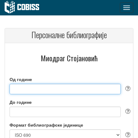
Персоналне библиографије
Миодраг Стојановић
Од године
До године
Формат библиографске јединице