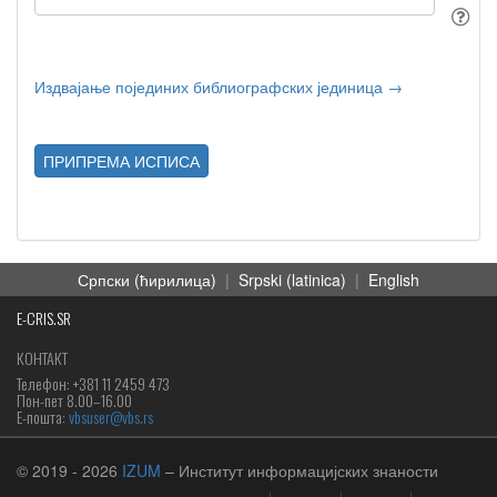
Издвајање појединих библиографских јединица →
ПРИПРЕМА ИСПИСА
Српски (ћирилица)
|
Srpski (latinica)
|
English
E-CRIS.SR
КОНТАКТ
Телефон: +381 11 2459 473
Пон-пет 8.00–16.00
Е-пошта:
vbsuser@vbs.rs
© 2019
- 2026
IZUM
– Институт информацијских знаности