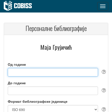
Персоналне библиографије
Маја Грујичић
Од године
До године
Формат библиографске јединице