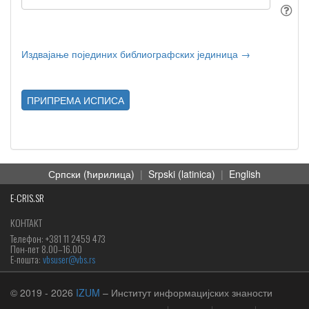
Издвајање појединих библиографских јединица →
ПРИПРЕМА ИСПИСА
Српски (ћирилица)
|
Srpski (latinica)
|
English
E-CRIS.SR
КОНТАКТ
Телефон: +381 11 2459 473
Пон-пет 8.00–16.00
Е-пошта:
vbsuser@vbs.rs
© 2019
- 2026
IZUM
– Институт информацијских знаности