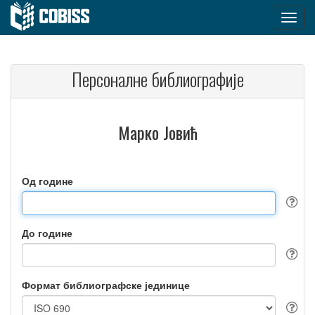
Персоналне библиографије
Марко Јовић
Од године
До године
Формат библиографске јединице