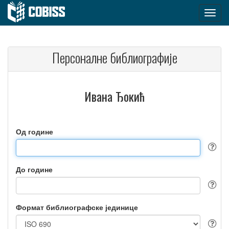
Персоналне библиографије
Ивана Ђокић
Од године
До године
Формат библиографске јединице