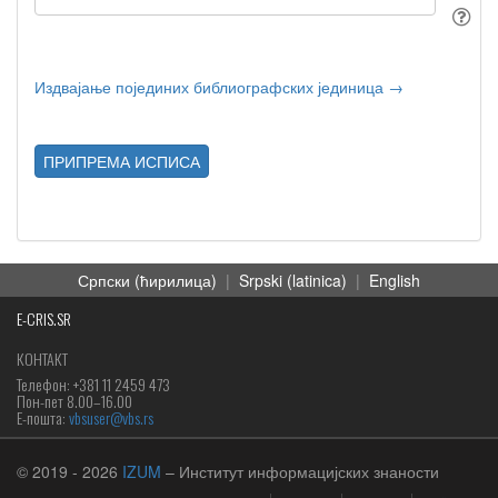
Издвајање појединих библиографских јединица →
ПРИПРЕМА ИСПИСА
Српски (ћирилица)
|
Srpski (latinica)
|
English
E-CRIS.SR
КОНТАКТ
Телефон: +381 11 2459 473
Пон-пет 8.00–16.00
Е-пошта:
vbsuser@vbs.rs
© 2019
- 2026
IZUM
– Институт информацијских знаности