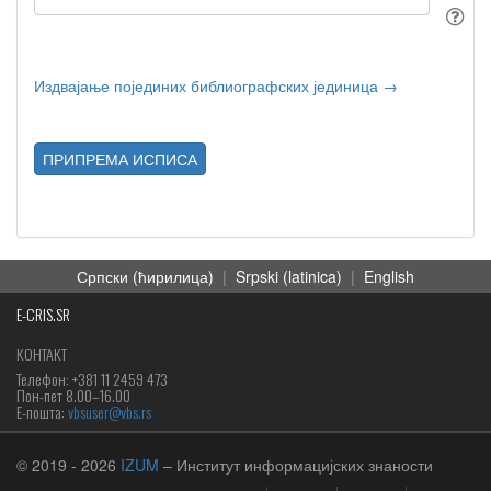
Издвајање појединих библиографских јединица →
ПРИПРЕМА ИСПИСА
Српски (ћирилица)
|
Srpski (latinica)
|
English
E-CRIS.SR
КОНТАКТ
Телефон: +381 11 2459 473
Пон-пет 8.00–16.00
Е-пошта:
vbsuser@vbs.rs
© 2019
- 2026
IZUM
– Институт информацијских знаности