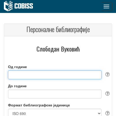
Персоналне библиографије
Слободан Вуковић
Од године
До године
Формат библиографске јединице