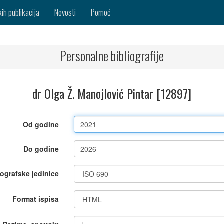
kih publikacija
Novosti
Pomoć
Personalne bibliografije
dr Olga Ž. Manojlović Pintar [12897]
Od godine
Do godine
iografske jedinice
Format ispisa