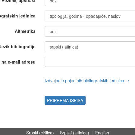
Rezime, apstrakt
iografskih jedinica
Altmetrika
Jezik bibliografije
i na e-mail adresu
Izdvajanje pojedinih bibliografskih jedinica →
PRIPREMA ISPISA
Srpski (ćirilica)
|
Srpski (latinica)
|
English