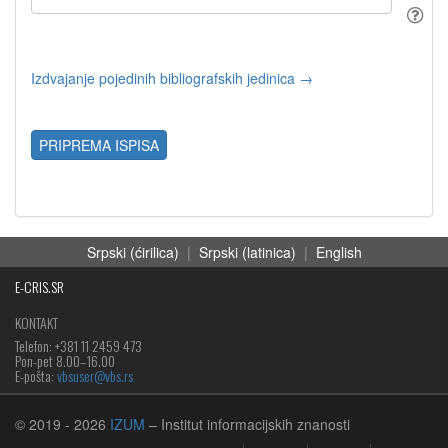
Izdvajanje pojedinih bibliografskih jedinica →
PRIPREMA ISPISA
Srpski (ćirilica)
|
Srpski (latinica)
|
English
E-CRIS.SR
KONTAKT
Telefon: +381 11 2459 473
Pon-pet 8.00–16.00
E-pošta:
vbsuser@vbs.rs
© 2019
- 2026
IZUM
– Institut informacijskih znanosti