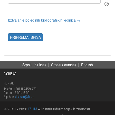
Izdvajanje pojedinih bibliografskih jedinica →
PRIPREMA ISPISA
Srpski (ćirilica)
|
Srpski (latinica)
|
English
E-CRIS.SR
KONTAKT
Telefon: +381 11 2459 473
Pon-pet 8.00–16.00
E-pošta:
vbsuser@vbs.rs
© 2019
- 2026
IZUM
– Institut informacijskih znanosti