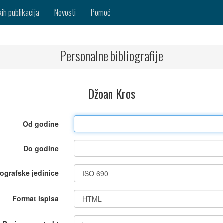
kih publikacija
Novosti
Pomoć
Personalne bibliografije
Džoan Kros
Od godine
Do godine
iografske jedinice
Format ispisa