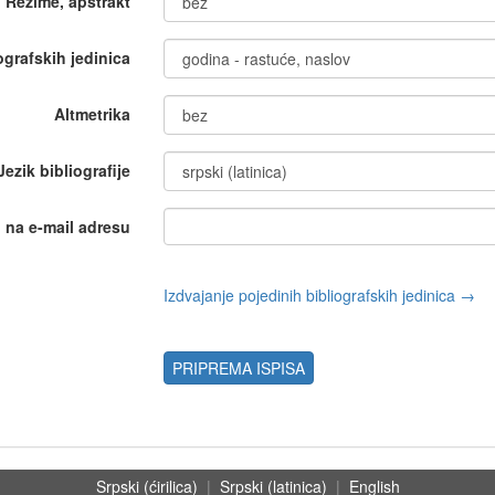
Rezime, apstrakt
iografskih jedinica
Altmetrika
Jezik bibliografije
i na e-mail adresu
Izdvajanje pojedinih bibliografskih jedinica →
PRIPREMA ISPISA
Srpski (ćirilica)
|
Srpski (latinica)
|
English