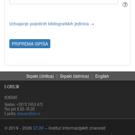
Izdvajanje pojedinih bibliografskih jedinica →
PRIPREMA ISPISA
Srpski (ćirilica)
|
Srpski (latinica)
|
English
E-CRIS.SR
KONTAKT
Telefon: +381 11 2459 473
Pon-pet 8.00–16.00
E-pošta:
vbsuser@vbs.rs
© 2019
- 2026
IZUM
– Institut informacijskih znanosti