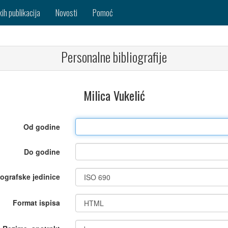
kih publikacija
Novosti
Pomoć
Personalne bibliografije
Milica Vukelić
Od godine
Do godine
iografske jedinice
Format ispisa