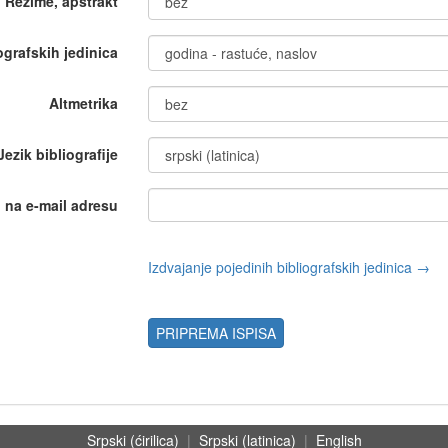
Rezime, apstrakt
iografskih jedinica
Altmetrika
Jezik bibliografije
i na e-mail adresu
Izdvajanje pojedinih bibliografskih jedinica →
PRIPREMA ISPISA
Srpski (ćirilica)
|
Srpski (latinica)
|
English