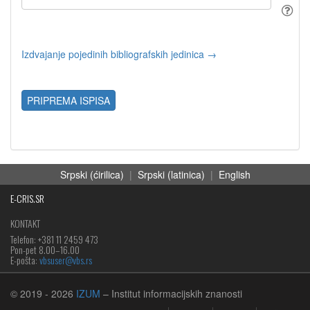
Izdvajanje pojedinih bibliografskih jedinica →
PRIPREMA ISPISA
Srpski (ćirilica)
|
Srpski (latinica)
|
English
E-CRIS.SR
KONTAKT
Telefon: +381 11 2459 473
Pon-pet 8.00–16.00
E-pošta:
vbsuser@vbs.rs
© 2019
- 2026
IZUM
– Institut informacijskih znanosti