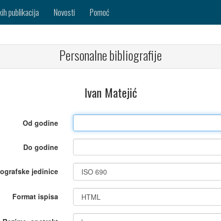
kih publikacija
Novosti
Pomoć
Personalne bibliografije
Ivan Matejić
Od godine
Do godine
iografske jedinice
Format ispisa