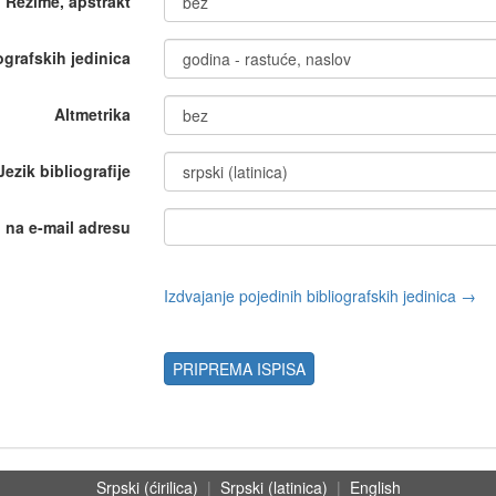
Rezime, apstrakt
iografskih jedinica
Altmetrika
Jezik bibliografije
i na e-mail adresu
Izdvajanje pojedinih bibliografskih jedinica →
PRIPREMA ISPISA
Srpski (ćirilica)
|
Srpski (latinica)
|
English