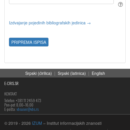
Izdvajanje pojedinih bibliografskih jedinica →
PRIPREMA ISPISA
Srpski (ćirilica)
|
Srpski (latinica)
|
English
E-CRIS.SR
KONTAKT
Telefon: +381 11 2459 473
Pon-pet 8.00–16.00
E-pošta:
vbsuser@vbs.rs
© 2019
- 2026
IZUM
– Institut informacijskih znanosti