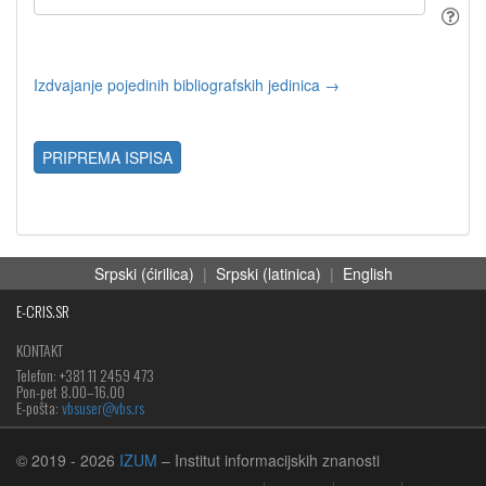
Izdvajanje pojedinih bibliografskih jedinica →
PRIPREMA ISPISA
Srpski (ćirilica)
|
Srpski (latinica)
|
English
E-CRIS.SR
KONTAKT
Telefon: +381 11 2459 473
Pon-pet 8.00–16.00
E-pošta:
vbsuser@vbs.rs
© 2019
- 2026
IZUM
– Institut informacijskih znanosti