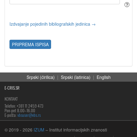
Izdvajanje pojedinih bibliografskih jedinica →
PRIPREMA ISPISA
Srpski (ćirilica)
|
Srpski (latinica)
|
English
E-CRIS.SR
KONTAKT
Telefon: +381 11 2459 473
Pon-pet 8.00–16.00
E-pošta:
vbsuser@vbs.rs
© 2019
- 2026
IZUM
– Institut informacijskih znanosti