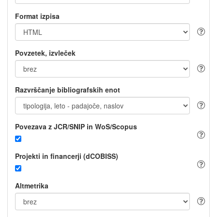
Format izpisa
Povzetek, izvleček
Razvrščanje bibliografskih enot
Povezava z JCR/SNIP in WoS/Scopus
Projekti in financerji (dCOBISS)
Altmetrika