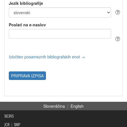
Jezik bibliografije
Poslati na e-naslov
Izločitev posameznih bibliografskih enot →
PRIPRAVA IZPISA
Slovenščina
|
English
SICRIS
JCR
|
SNIP