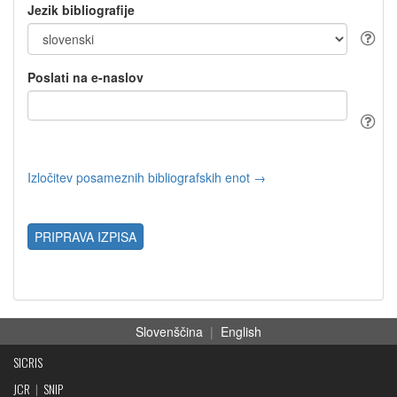
Jezik bibliografije
Poslati na e-naslov
Izločitev posameznih bibliografskih enot →
PRIPRAVA IZPISA
Slovenščina
|
English
SICRIS
JCR
|
SNIP