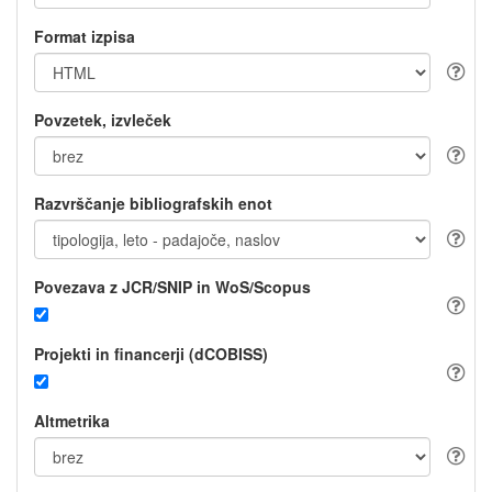
Format izpisa
Povzetek, izvleček
Razvrščanje bibliografskih enot
Povezava z JCR/SNIP in WoS/Scopus
Projekti in financerji (dCOBISS)
Altmetrika