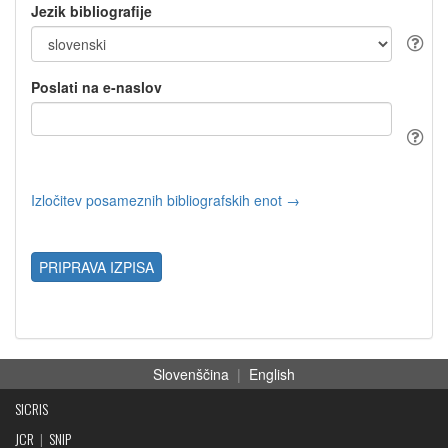
Jezik bibliografije
Poslati na e-naslov
Izločitev posameznih bibliografskih enot →
PRIPRAVA IZPISA
Slovenščina
|
English
SICRIS
JCR
|
SNIP