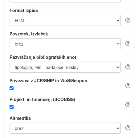
Format izpisa
Povzetek, izvleček
Razvrščanje bibliografskih enot
Povezava z JCR/SNIP in WoS/Scopus
Projekti in financerji (dCOBISS)
Altmetrika