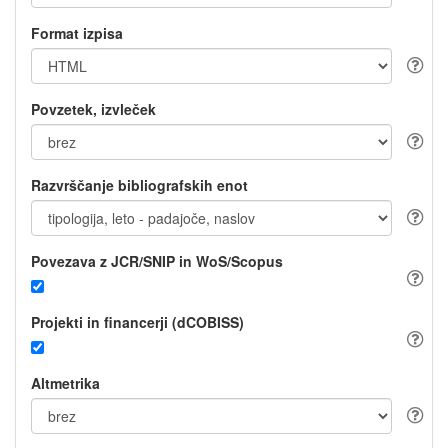
Format izpisa
Povzetek, izvleček
Razvrščanje bibliografskih enot
Povezava z JCR/SNIP in WoS/Scopus
Projekti in financerji (dCOBISS)
Altmetrika