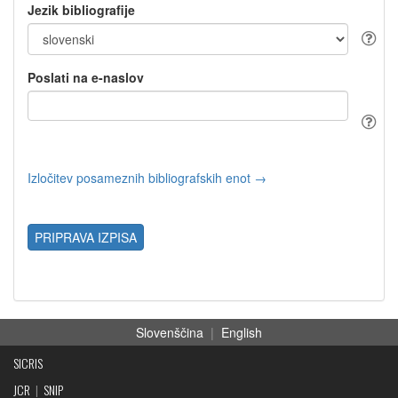
Jezik bibliografije
Poslati na e-naslov
Izločitev posameznih bibliografskih enot →
PRIPRAVA IZPISA
Slovenščina
|
English
SICRIS
JCR
|
SNIP